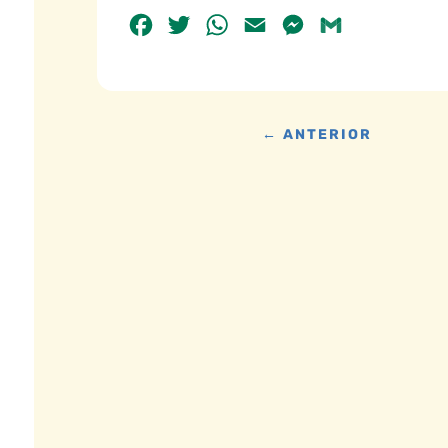
Facebook
Twitter
WhatsApp
Email
Messenger
Gmail
←
ANTERIOR