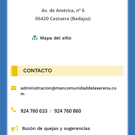
Av. de América, nº 6
06420 Castuera (Badajoz)

Mapa del sitio
CONTACTO

administracion@mancomunidaddelaserena.co
m

924 760 633
/
924 760 860
Buzón de quejas y sugerencias