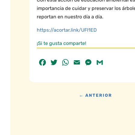
importancia de cuidar y preservar los árbol
reportan en nuestro día a día.
https://acortar.link/UFI1ED
¡Si te gusta comparte!
Facebook
Twitter
WhatsApp
Email
Messenger
Gmail
←
ANTERIOR