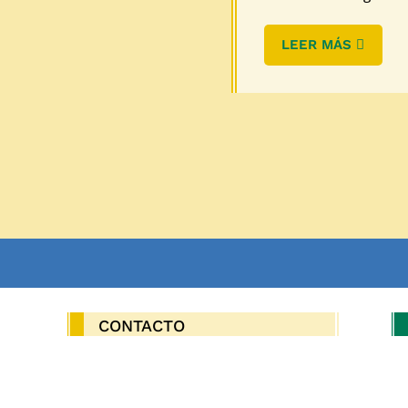
LEER MÁS
CONTACTO
OS

administracion@mancomunidaddela
serena.com