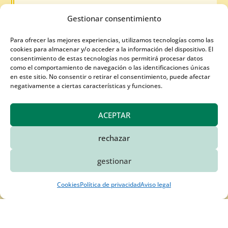
CONSUMO. LA SERENA. HORARIO
Gestionar consentimiento
SEMANAL DE ATENCIÓN AL PÚBLICO.
31 Jul 2026
Para ofrecer las mejores experiencias, utilizamos tecnologías como las
cookies para almacenar y/o acceder a la información del dispositivo. El
consentimiento de estas tecnologías nos permitirá procesar datos
Semana del 3 al 7 de agosto de 2026. También
como el comportamiento de navegación o las identificaciones únicas
puedes hacer tu consulta por e-mail
en este sitio. No consentir o retirar el consentimiento, puede afectar
negativamente a ciertas características y funciones.
LEER MÁS
ACEPTAR
rechazar
gestionar
Cookies
Política de privacidad
Aviso legal