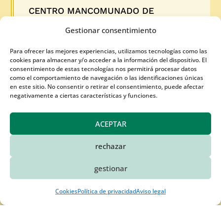
CENTRO MANCOMUNADO DE
CONSUMO. LA SERENA. HORARIO
Gestionar consentimiento
SEMANAL DE ATENCIÓN AL PÚBLICO.
31 Jul 2026
Para ofrecer las mejores experiencias, utilizamos tecnologías como las
cookies para almacenar y/o acceder a la información del dispositivo. El
consentimiento de estas tecnologías nos permitirá procesar datos
Semana del 3 al 7 de agosto de 2026. También
como el comportamiento de navegación o las identificaciones únicas
en este sitio. No consentir o retirar el consentimiento, puede afectar
puedes hacer tu consulta por e-mail
negativamente a ciertas características y funciones.
LEER MÁS
ACEPTAR
rechazar
gestionar
Cookies
Política de privacidad
Aviso legal