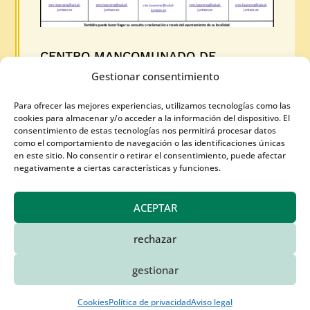
CENTRO MANCOMUNADO DE
CONSUMO. LA SERENA. HORARIO
Gestionar consentimiento
SEMANAL DE ATENCIÓN AL PÚBLICO.
Para ofrecer las mejores experiencias, utilizamos tecnologías como las
31 Jul 2026
cookies para almacenar y/o acceder a la información del dispositivo. El
consentimiento de estas tecnologías nos permitirá procesar datos
como el comportamiento de navegación o las identificaciones únicas
Semana del 3 al 7 de agosto de 2026. También
en este sitio. No consentir o retirar el consentimiento, puede afectar
puedes hacer tu consulta por e-mail
negativamente a ciertas características y funciones.
LEER MÁS
ACEPTAR
rechazar
gestionar
Cookies
Política de privacidad
Aviso legal