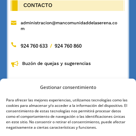
CONTACTO

administracion@mancomunidaddelaserena.co
m

924 760 633
/
924 760 860
Buzón de quejas y sugerencias
Gestionar consentimiento
Para ofrecer las mejores experiencias, utilizamos tecnologías como las
cookies para almacenar y/o acceder a la información del dispositivo. El
INFORMACIÓN
consentimiento de estas tecnologías nos permitirá procesar datos
como el comportamiento de navegación o las identificaciones únicas
en este sitio. No consentir o retirar el consentimiento, puede afectar

Política de privacidad
negativamente a ciertas características y funciones.