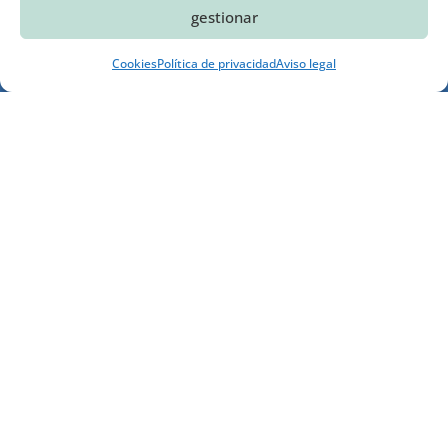
gestionar
Cookies
Política de privacidad
Aviso legal
MANCOMUNIDAD DE MUNICIPIOS
Av. de América, nº 6
06420 Castuera (Badajoz)

Mapa del sitio