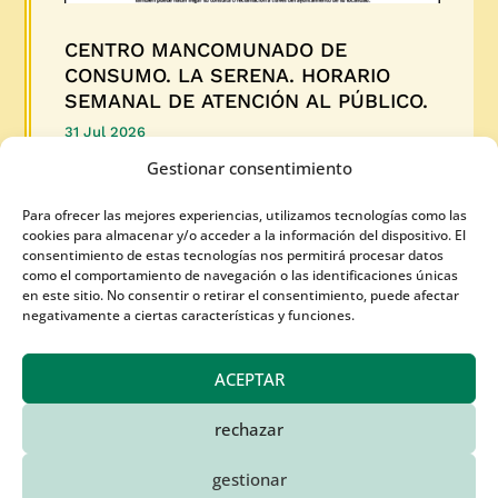
CENTRO MANCOMUNADO DE
CONSUMO. LA SERENA. HORARIO
SEMANAL DE ATENCIÓN AL PÚBLICO.
31 Jul 2026
Gestionar consentimiento
Semana del 3 al 7 de agosto de 2026. También
Para ofrecer las mejores experiencias, utilizamos tecnologías como las
puedes hacer tu consulta por e-mail
cookies para almacenar y/o acceder a la información del dispositivo. El
consentimiento de estas tecnologías nos permitirá procesar datos
como el comportamiento de navegación o las identificaciones únicas
LEER MÁS
en este sitio. No consentir o retirar el consentimiento, puede afectar
negativamente a ciertas características y funciones.
ACEPTAR
rechazar
gestionar