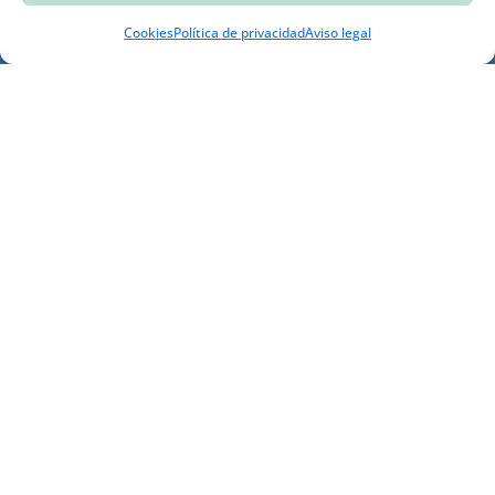
Cookies
Política de privacidad
Aviso legal
MANCOMUNIDAD DE MUNICIPIOS
Av. de América, nº 6
06420 Castuera (Badajoz)

Mapa del sitio