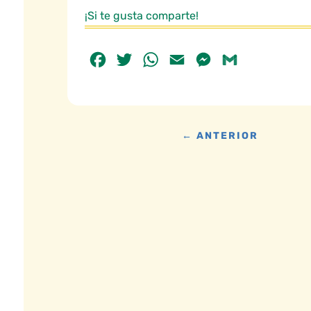
¡Si te gusta comparte!
Facebook
Twitter
WhatsApp
Email
Messenger
Gmail
←
ANTERIOR