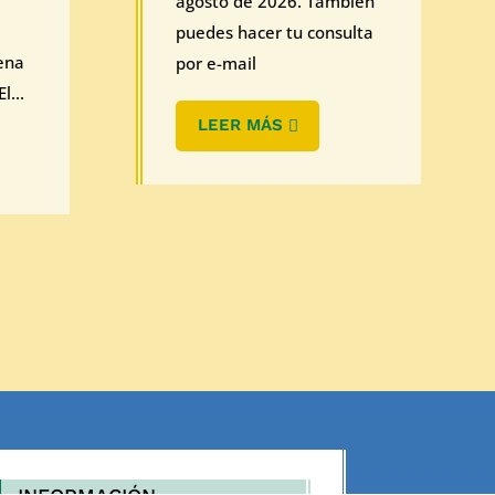
agosto de 2026. También
puedes hacer tu consulta
ena
por e-mail
l...
LEER MÁS