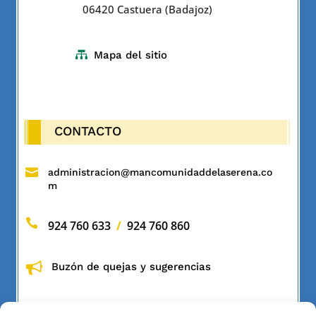
06420 Castuera (Badajoz)

Mapa del sitio
CONTACTO

administracion@mancomunidaddelaserena.co
m

924 760 633
/
924 760 860
Buzón de quejas y sugerencias