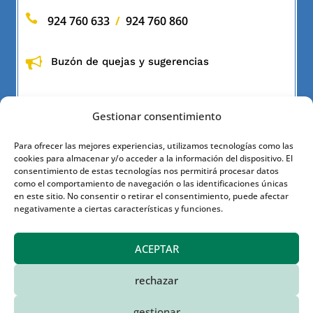

924 760 633
/
924 760 860
Buzón de quejas y sugerencias
Gestionar consentimiento
Para ofrecer las mejores experiencias, utilizamos tecnologías como las
cookies para almacenar y/o acceder a la información del dispositivo. El
INFORMACIÓN
consentimiento de estas tecnologías nos permitirá procesar datos
como el comportamiento de navegación o las identificaciones únicas
en este sitio. No consentir o retirar el consentimiento, puede afectar

Política de privacidad
negativamente a ciertas características y funciones.

Aviso legal
ACEPTAR

Política de Cookies
rechazar
gestionar